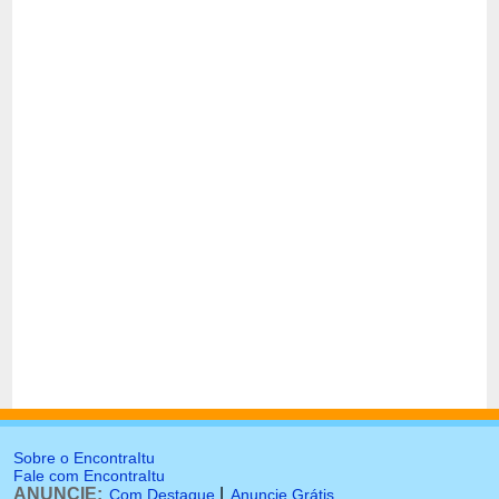
Sobre o EncontraItu
Fale com EncontraItu
ANUNCIE:
|
Com Destaque
Anuncie Grátis