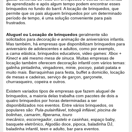
de aprendizado e após algum tempo podem encontrar esses
brinquedos no fundo do barril. A locação de brinquedos, que
permite que os pais aluguem brinquedos por um determinado
período de tempo, é uma solução conveniente para pais
frustrados.
Aluguel ou Locação de brinquedos
geralmente são
solicitados para
decoração e animação
de aniversários infantis.
Mas também, há empresas que disponibilizam brinquedos para
aniversário de adolescentes e adultos, como por exemplo,
a
cama elástica
, brinquedos educativos, video games:
Xbox +
Kinect
e até mesmo
mesa de sinuca
. Muitas empresas de
locação também oferecem decoração infantil com vários temas:
galinha pintadinha, vingadores, minie, pocoyo, patati patata e
muito mais. Barraquinhas para festa, buffet a domicilio, locação
de mesas e cadeiras, serviço de garçon, garçonete,
churrasqueiro, copeira e outros.
Existem variados tipos de empresas que fazem aluguel de
brinquedos, a maioria delas trabalha com pacotes de dois a
quatro brinquedos por horas determinadas a ser
disponibilizados nos eventos. Entre vários brinquedos, os
populares são:
Pula-pula
inflável
,
tobogã inflável
,
piscina de
bolinhas
,
camarim
,
fliperama
,
touro
mecânico
,
escorregador
,
castelo e casinhas
, espaço baby,
basquete eletrônico, Algodão doce, pipoca, baladinha DJ,
baladinha infantil, teen e adulto, bar para eventos.