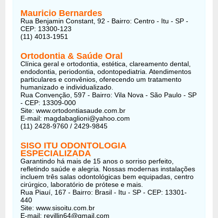
Mauricio Bernardes
Rua Benjamin Constant, 92 - Bairro: Centro - Itu - SP -
CEP: 13300-123
(11) 4013-1951
Ortodontia & Saúde Oral
Clínica geral e ortodontia, estética, clareamento dental,
endodontia, periodontia, odontopediatria. Atendimentos
particulares e convênios, oferecendo um tratamento
humanizado e individualizado.
Rua Convenção, 597 - Bairro: Vila Nova - São Paulo - SP
- CEP: 13309-000
Site: www.ortodontiasaude.com.br
E-mail: magdabaglioni@yahoo.com
(11) 2428-9760 / 2429-9845
SISO ITU ODONTOLOGIA
ESPECIALIZADA
Garantindo há mais de 15 anos o sorriso perfeito,
refletindo saúde e alegria. Nossas modernas instalações
incluem três salas odontológicas bem equipadas, centro
cirúrgico, laboratório de prótese e mais.
Rua Piauí, 167 - Bairro: Brasil - Itu - SP - CEP: 13301-
440
Site: www.sisoitu.com.br
E-mail: revillin64@gmail.com