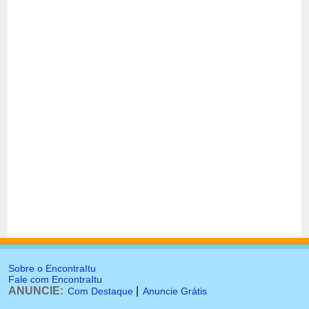
Sobre o EncontraItu
Fale com EncontraItu
ANUNCIE:
|
Com Destaque
Anuncie Grátis